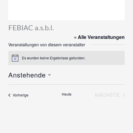
FEBIAC a.s.b.l.
« Alle Veranstaltungen
Veranstaltungen von diesem veranstalter
Es wurden keine Ergebnisse gefunden.
Hinweis
Anstehende
Datum
wählen.
Heute
NÄCHSTE
Veranstaltungen
Vorherige
VERANST