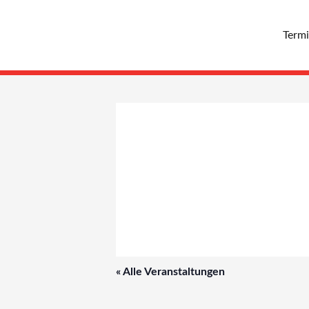
Zum
Inhalt
Term
springen
« Alle Veranstaltungen