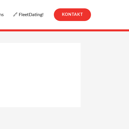
ns
🔗 FleetDating!
KONTAKT