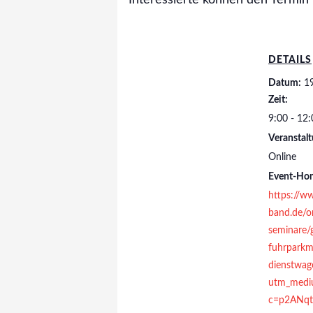
Interessierte können den Termin
DETAILS
Datum:
1
Zeit:
9:00 - 12
Veranstalt
Online
Event-Ho
https://w
band.de/on
seminare/
fuhrpark
dienstwag
utm_medi
c=p2ANqt