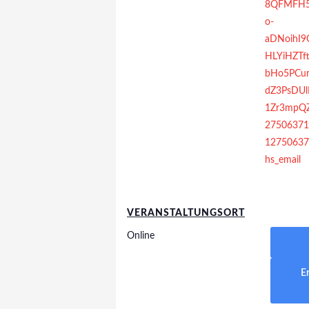
8QFMFH5
o-
aDNoihI
HLYiHZTf
bHo5PCur
dZ3PsDU
1Zr3mpQ
27506371
12750637
hs_email
VERANSTALTUNGSORT
Online
E