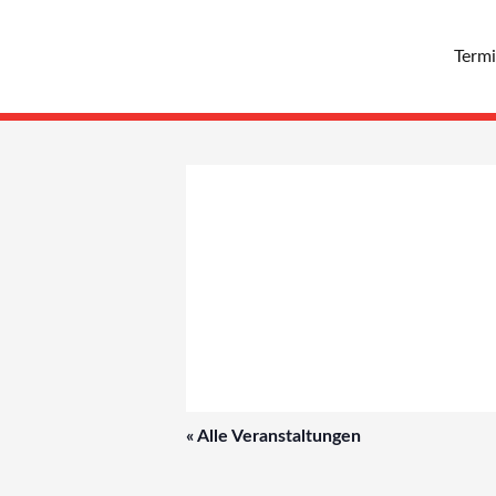
Zum
Inhalt
Term
springen
« Alle Veranstaltungen