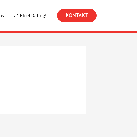
ns
🔗 FleetDating!
KONTAKT