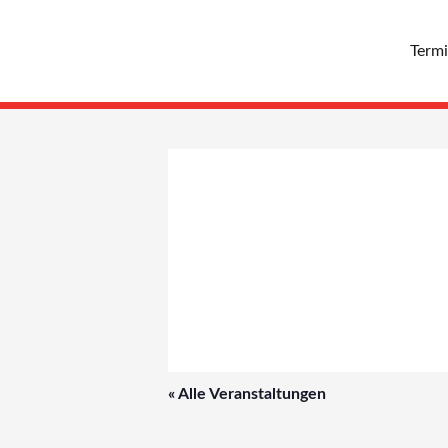
Zum
Inhalt
Term
springen
« Alle Veranstaltungen