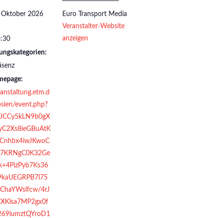
. Oktober 2026
Euro Transport Media
Veranstalter-Website
anzeigen
6:30
ungskategorien:
äsenz
mepage:
ranstaltung.etm.d
sien/event.php?
=JCCy5kLN9b0gX
C2Xs8ieGBuAtK
VCnhbx4iwJKwoC
u7KRNgC0K32Ge
k+4PizPyb7Ks36
9kaUEGRPB7l75
ChaYWslfcw/4rJ
XKlsa7MP2gx0f
69iumztQYroD1