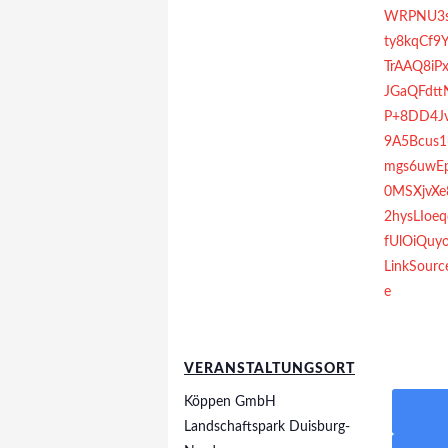
WRPNU3s
ty8kqCf9
TrAAQ8iP
JGaQFdtt
P+8DD4Jv
9A5Bcus1
mgs6uwEp
0MSXjvXe
2hysLIoe
fUlOiQuy
LinkSour
e
VERANSTALTUNGSORT
Köppen GmbH
Landschaftspark Duisburg-