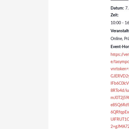
Datum:
7
Zeit:
10:00 - 1
Veranstalt
Online
,
Pr
Event-Ho
https://ve
e/tasympo
vnrtoken
GJERVD2y
IFb6C0lc
8RTo4d/i
mJ0T2j59
e8SQ6Rd
6QRfqpEx
UiFRUT1C
2+gJMA72