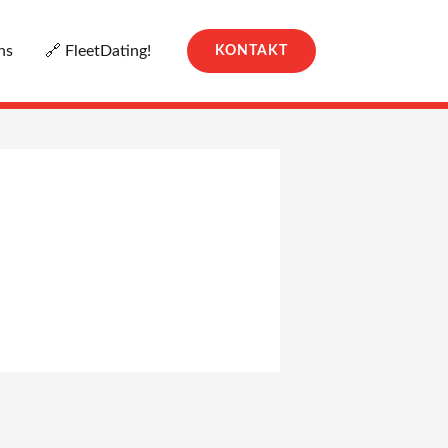
ns
🔗 FleetDating!
KONTAKT