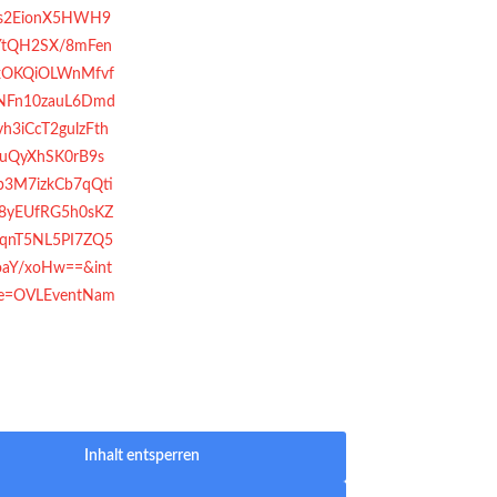
2EionX5HWH9
YtQH2SX/8mFen
xOKQiOLWnMfvf
NFn10zauL6Dmd
h3iCcT2gulzFth
uQyXhSK0rB9s
3M7izkCb7qQti
8yEUfRG5h0sKZ
qqnT5NL5PI7ZQ5
oaY/xoHw==&int
ce=OVLEventNam
Inhalt entsperren